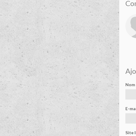
Co
Aj
Nom
E-mai
Site 