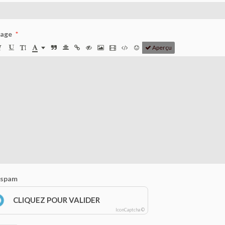
age
Aperçu
-spam
CLIQUEZ POUR VALIDER
IconCaptcha ©