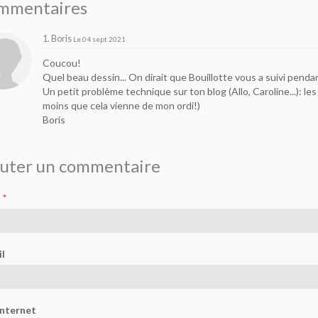
mmentaires
1. Boris
Le 04 sept 2021
Coucou!
Quel beau dessin... On dirait que Bouillotte vous a suivi pendan
Un petit problème technique sur ton blog (Allo, Caroline...): le
moins que cela vienne de mon ordi!)
Boris
outer un commentaire
l
Internet